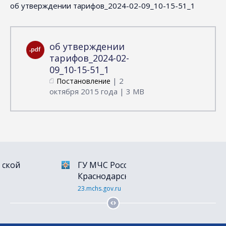
об утверждении тарифов_2024-02-09_10-15-51_1
об утверждении
тарифов_2024-02-
09_10-15-51_1
| 2
Постановление
октября 2015 года | 3 MB
й
ГУ МЧС России по
Портал гос
Краснодарскому краю
gosuslugi.ru
23.mchs.gov.ru